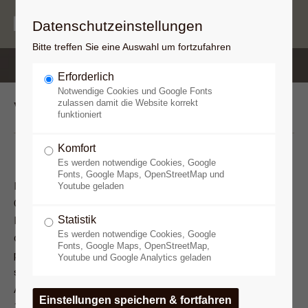
Datenschutzeinstellungen
Bitte treffen Sie eine Auswahl um fortzufahren
Erforderlich
Notwendige Cookies und Google Fonts
Visionen
zulassen damit die Website korrekt
funktioniert
Komfort
Es werden notwendige Cookies, Google
Fonts, Google Maps, OpenStreetMap und
Einer der führenden Erforscher paläolithischer Höhlen, Jean
Youtube geladen
Clottes, hat zusammen mit dem südafrikanischen
Statistik
Ethnologen David Lewis-Williams die Theorie aufgestellt, daß
Es werden notwendige Cookies, Google
die Abbildungen (Zeichen, Tiere, Mischwesen) in den
Fonts, Google Maps, OpenStreetMap,
paläeolithischen Höhlen Trance­erfahrungen von
Youtube und Google Analytics geladen
steinzeitlichen Schamanen wiedergeben bzw. daß diese
Abbildungen zur Unterstützung von Trancevisionen dienten
1).