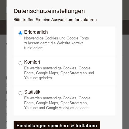
Datenschutzeinstellungen
Bitte treffen Sie eine Auswahl um fortzufahren
Erforderlich
Notwendige Cookies und Google Fonts
Visionen
zulassen damit die Website korrekt
funktioniert
Komfort
Es werden notwendige Cookies, Google
Fonts, Google Maps, OpenStreetMap und
Einer der führenden Erforscher paläolithischer Höhlen, Jean
Youtube geladen
Clottes, hat zusammen mit dem südafrikanischen
Statistik
Ethnologen David Lewis-Williams die Theorie aufgestellt, daß
Es werden notwendige Cookies, Google
die Abbildungen (Zeichen, Tiere, Mischwesen) in den
Fonts, Google Maps, OpenStreetMap,
paläeolithischen Höhlen Trance­erfahrungen von
Youtube und Google Analytics geladen
steinzeitlichen Schamanen wiedergeben bzw. daß diese
Abbildungen zur Unterstützung von Trancevisionen dienten
1).