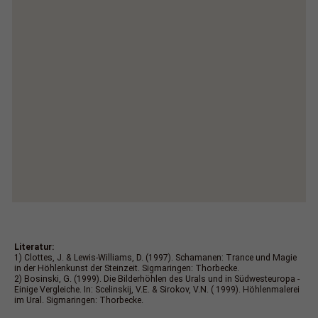
Literatur:
1) Clottes, J. & Lewis-Williams, D. (1997). Schamanen: Trance und Magie
in der Höhlenkunst der Steinzeit. Sigmaringen: Thorbecke.
2) Bosinski, G. (1999). Die Bilderhöhlen des Urals und in Südwesteuropa -
Einige Vergleiche. In: Scelinskij, V.E. & Sirokov, V.N. ( 1999). Höhlenmalerei
im Ural. Sigmaringen: Thorbecke.