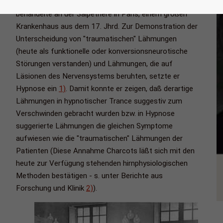
etc. hervorgingen. Er unterrichtete, forschte und
behandelte an der Salpetrière in Paris, einem großen
Krankenhaus aus dem 17. Jhrd. Zur Demonstration der
Unterscheidung von "traumatischen" Lähmungen
(heute als funktionelle oder konversionsneurotische
Störungen verstanden) und Lähmungen, die auf
Läsionen des Nervensystems beruhten, setzte er
Hypnose ein
1)
. Damit konnte er zeigen, daß derartige
Lähmungen in hypnotischer Trance suggestiv zum
Verschwinden gebracht wurden bzw. in Hypnose
suggerierte Lähmungen die gleichen Symptome
aufwiesen wie die "traumatischen" Lähmungen der
Patienten (Diese Annahme Charcots läßt sich mit den
heute zur Verfügung stehenden hirnphysiologischen
Methoden bestätigen - s. unter Berichte aus
Forschung und Klinik
2)
).