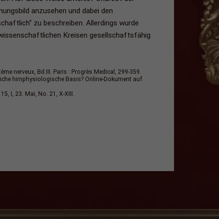
inungsbild anzusehen und dabei den
haftlich" zu beschreiben. Allerdings wurde
issenschaftlichen Kreisen gesellschaftsfähig
me nerveux, Bd.III. Paris : Progrès Medical, 299-359.
iche hirnphysiologische Basis? Online-Dokument auf
, I, 23. Mai, No. 21, X-XIII.