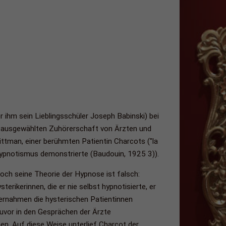
r ihm sein Lieblingsschüler Joseph Babinski) bei
er ausgewählten Zuhörerschaft von Ärzten und
Wittman, einer berühmten Patientin Charcots ("la
 Hypnotismus demonstrierte (Baudouin, 1925 3)).
ch seine Theorie der Hypnose ist falsch:
erikerinnen, die er nie selbst hypnotisierte, er
bernahmen die hysterischen Patientinnen
zuvor in den Gesprächen der Ärzte
n. Auf diese Weise unterlief Charcot der