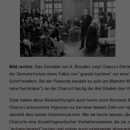
Bild rechts:
Das Gemälde von A. Brouillet zeigt Charcot (hinte
der Demonstration eines Falles von "grande hysterie" vor ein
Schriftstellern. Bei der Patientin handelt es sich um Blanche 
reine hystérique"), an der Charcot häufig die drei Stadien des
Zwar haben diese Beobachtungen auch heute noch Bestand, do
Charcot untersuchte Hypnose nur bei einer kleinen Zahl von Hyst
überließ dies seinen Assistenzärzten. Wie wir heute wissen, ü
Charcots eine Anzahl hypnotischer Verhaltensweisen, die sie 
"aufgeschnappt" hatten und später auch miteinander absprache