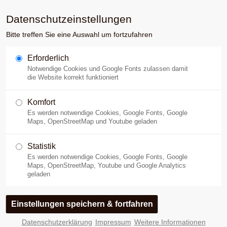
Datenschutzeinstellungen
Bitte treffen Sie eine Auswahl um fortzufahren
Erforderlich
Notwendige Cookies und Google Fonts zulassen damit
die Website korrekt funktioniert
Komfort
Es werden notwendige Cookies, Google Fonts, Google
Charcot
Maps, OpenStreetMap und Youtube geladen
Statistik
Es werden notwendige Cookies, Google Fonts, Google
Maps, OpenStreetMap, Youtube und Google Analytics
geladen
Jean-Martin Charcot (1825-1893) war in den Jahren
von 1870 bis 1893 wohl der berühmteste Neurologe
seiner Zeit, aus dessen "Schule" bekannte Neurologen
wie Babinski, Gilles de la Tourette, Paul Richer, Meige
Datenschutzerklärung
Impressum
Weitere Informationen