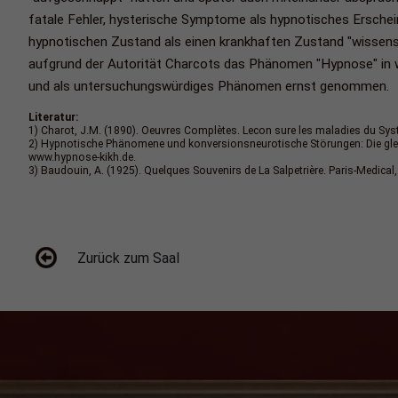
fatale Fehler, hysterische Symptome als hypnotisches Ersche
hypnotischen Zustand als einen krankhaften Zustand "wissensc
aufgrund der Autorität Charcots das Phänomen "Hypnose" in w
und als untersuchungswürdiges Phänomen ernst genommen.
Literatur:
1) Charot, J.M. (1890). Oeuvres Complètes. Lecon sure les maladies du Systè
2) Hypnotische Phänomene und konversionsneurotische Störungen: Die gle
www.hypnose-kikh.de.
3) Baudouin, A. (1925). Quelques Souvenirs de La Salpetrière. Paris-Medical, 15
Zurück zum Saal