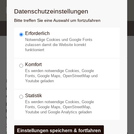
Datenschutzeinstellungen
Bitte treffen Sie eine Auswahl um fortzufahren
Erforderlich
Notwendige Cookies und Google Fonts
Kerner
zulassen damit die Website korrekt
funktioniert
Komfort
Es werden notwendige Cookies, Google
Fonts, Google Maps, OpenStreetMap und
Der Arzt und Dichter Justinus Kerner (1786-1862), der
Youtube geladen
übrigens mit 12 Jahren von Gmelin mittels Magnetismus von
Statistik
einem nervösen Leiden befreit worden war, ist ein
Es werden notwendige Cookies, Google
prominenter Vertreter des "mystischen" Magnetismus. Zwar
Fonts, Google Maps, OpenStreetMap,
haben schon die Patienten und Patientinnen Böckmanns und
Youtube und Google Analytics geladen
Wienholts hellseherisch ihre eigene Medizin und den
Zeitpunkt ihrer Genesung bestimmt, aber erst der mystische
Magnetismus verlagerte das Interesse am Mesmerismus von