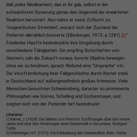
daß jedes Medikament, das er ihr gab, selbst in der
schwächsten Dosierung genau das Gegenteil der erwarteten
Reaktion hervorrief. Nun nahm er seine Zuflucht zu
"magnetischen Streichen", worauf sich der Zustand der
Patientin allmählich besserte (Ellenberger, 1973, p.128f)
2)
."
Friederike Hauffe beeindruckte ihre Umgebung durch
verschiedene Fähigkeiten. Sie empfing Botschaften von
Geistern, sah die Zukunft voraus, konnte Objekte bewegen
ohne sie zu berühren, sprach fließend eine "Ursprache" etc.
Die Veröffentlichung ihrer Fallgeschichte durch Kerner stieß
in Deutschland auf außergewöhnlich großes Interesse. Viele
Menschen besuchten Schweinsberg, darunter so prominente
Philosophen wie Görres, Schelling und Eschenmayer, und
zeigten sich von der Patientin tief beeindruckt.
Literatur:
1) Kerner, J. (1829). Die Seherin von Prevorst. Eröffnungen über das innere
Leben und über das Hineinragen einer Geisterwelt in die unsere. Stuttgart:
Cotta.
2) Ellenberger, H.F. (1973). Die Entdeckung des Unbewußten. Bern: Huber