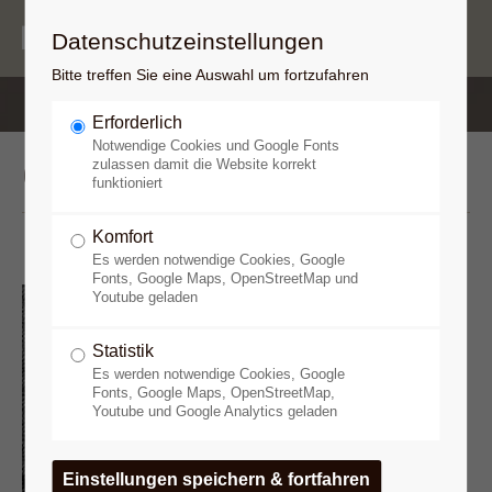
Datenschutzeinstellungen
Bitte treffen Sie eine Auswahl um fortzufahren
Erforderlich
Notwendige Cookies und Google Fonts
Clark Hull
zulassen damit die Website korrekt
funktioniert
Komfort
Es werden notwendige Cookies, Google
Fonts, Google Maps, OpenStreetMap und
Clark L. Hull (1884 - 1952) ist
Youtube geladen
einer der großen Psychologen
Statistik
des 20. Jahrhunderts, der für
Es werden notwendige Cookies, Google
zwei Jahrzehnte einer der
Fonts, Google Maps, OpenStreetMap,
dominierenden Forscher der
Youtube und Google Analytics geladen
amerikanischen Psychologie war.
Zunächst wollte er
Bergbauingenieur werden, begann