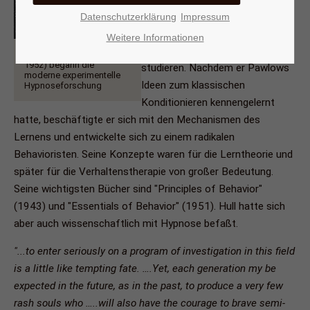
aber nach einer Polioerkrankung (
Datenschutzerklärung
Impressum
er mußte zeitlebens mit einem
Weitere Informationen
Stock gehen) Psychologie zu
Mit Clark L. Hull (1884 -
1952) begann die
studieren. Nachdem er Pawlows
moderne experimentelle
Ideen zum klassischen
Hypnoseforschung
Konditionieren kennengelernt
hatte, beschäftigte er sich mit den Mechanismen des
Lernens und entwickelte sich zu einem radikalen
Behavioristen. Seine Konzepte waren für die Lerntheorie und
später für die Verhaltenstherapie von großer Bedeutung.
Seine wichtigsten Bücher sind "Principles of Behavior"
(1943) und "Essentials of Behavior" (1951). Hull hatte sich
aber auch wissenschaftlich mit Hypnose befaßt.
"...to enter seriously on a program of investigation in this field
is a little like tempting fate. ….Yet, each generation my be
expected in the future, as in the past, to produce a very few
rash souls who …..will also have the courage to brave semi-