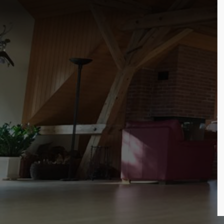
Login
Su
Benutzername
Lore
2
Passwort
Anmelden
We o
cust
Register
|
Lost your password?
Mon 
+1)