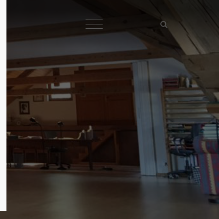
About us
Lorem ipsum dolor sit amet,
consectetuer adipiscing elit.
Aenean commodo ligula eget dolor.
Aenean massa. Cum sociis
natoque penatibus et magnis dis
parturient montes, nascetur
ridiculus mus. Donec quam felis,
ultricies nec.