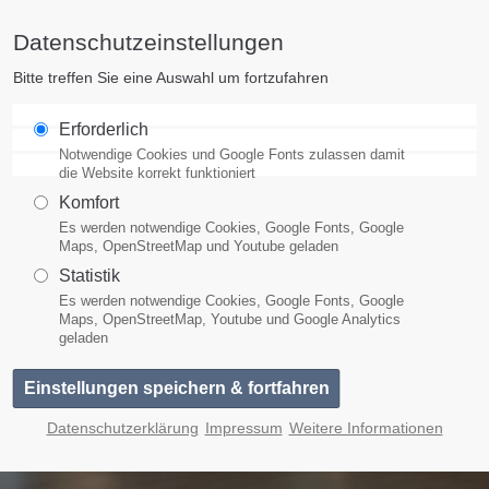
Datenschutzeinstellungen
pport
Get in touch
Bitte treffen Sie eine Auswahl um fortzufahren
m ipsum dolor sit amet:
Cybersteel Inc.
Erforderlich
376-293 City Road, Suite 600
Notwendige Cookies und Google Fonts zulassen damit
San Francisco, CA 94102
die Website korrekt funktioniert
Komfort
4h
Es werden notwendige Cookies, Google Fonts, Google
Have any questions?
/ 365days
Maps, OpenStreetMap und Youtube geladen
+44 1234 567 890
Statistik
Es werden notwendige Cookies, Google Fonts, Google
Drop us a line
Maps, OpenStreetMap, Youtube und Google Analytics
info@yourdomain.com
geladen
ffer support for our
omers
- Fri 8:00am - 5:00pm
(GMT
Datenschutzerklärung
Impressum
Weitere Informationen