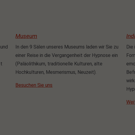
Museum
Ind
 und
In den 9 Sälen unseres Museums laden wir Sie zu
Die 
einer Reise in die Vergangenheit der Hypnose ein
Form
ht
(Paläolithikum, traditionelle Kulturen, alte
emo
Hochkulturen, Mesmerismus, Neuzeit).
Befr
wirk
Besuchen Sie uns
Hypn
Wei