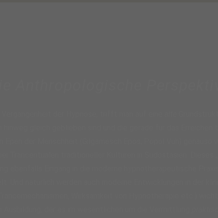
ie Anthropologische Perspekti
 Vergangenheit der Hypnose, trifft man auf eine
alte
Grundstrukt
n hinweg gleich geblieben sind und die gerade für das Erreichen
en Epen der Menschheit (Gilgamesch Epos, Popol Vuh) genauso w
ei Tranceritualen traditioneller Kulturen in Südostasien. Dieses
 ebenfalls Eingang in die moderne hypnotherapeutische Praxis 
elt. Und natürlich werden auch moderne Entwicklungen in der klin
rancemechanismen, Wirksamkeit von Hypnotherapie etc.) wichtig
 Ausbildung, der es im wesentlichen um die Vermittlung
praktis