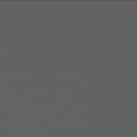
ve
ur der Trancesprache, deren Sprachmuster
 tiefer Trancen bedeutsam sind. Derartige
ie in den Trancetexten von Jäger- und
 „anthropologische Erbe“ sollte neben den
finden und wird daher in unseren Seminaren
ischen Praxis und der Bezug zur deren
er Bestandteil der Ausbildung sein, einer
cher
Fertigkeiten geht.