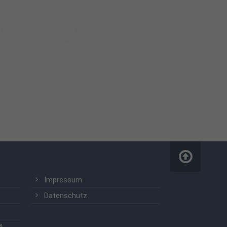
apeut, 47(2), 67-76.
tic resonance imaging. PLoS ONE,
10
, Apr.29.
, Oktober 2019
imental Hypnosis, 74, in press
n Journal of Clinical Hypnosis
,
65
(2), 146-159.
Impressum
Datenschutz