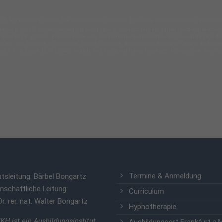
 E & Schwonke R (2002). Die Effektivität der Hypnose: Eine meta-analytische Studie. Psychother
Hoenig K (2015). Suggestion-induced modulation of semantic priming during functional magne
 Bongartz B. (2019) - Trancesprache - die anthropologische Perspektive. Hypnose-ZHH 14, 9-43
2026). The Structure of Indigenous Trance Language. International Journal of Clinical and Exper
assa, I. T., & Bongartz, W. (2022). Modern and traditional trance language: a comparison.
America
Termine & Anmeldung
utsleitung: Bärbel Bongartz
nschaftliche Leitung:
Curriculum
Dr. rer. nat. Walter Bongartz
Hypnotherapie
KH ist ein Ausbildungsinstitut