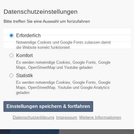
Datenschutzeinstellungen
pport
Get in touch
Bitte treffen Sie eine Auswahl um fortzufahren
m ipsum dolor sit amet:
Cybersteel Inc.
Erforderlich
376-293 City Road, Suite 600
Notwendige Cookies und Google Fonts zulassen damit
INDIGENE T
San Francisco, CA 94102
die Website korrekt funktioniert
Über alle Zeiten, Kontinent
).
Komfort
4h
indigene Ethnien (z.B. Aborig
Es werden notwendige Cookies, Google Fonts, Google
Have any questions?
/ 365days
Maps, OpenStreetMap und Youtube geladen
Trancesprachen entwickelt, d
+44 1234 567 890
Statistik
aufweisen und die ein sehr in
Es werden notwendige Cookies, Google Fonts, Google
Drop us a line
Tranceerleben bewirken. Im 
Maps, OpenStreetMap, Youtube und Google Analytics
info@yourdomain.com
geladen
können Sie diese einfache, ab
ffer support for our
- oder sich gleich
omers
anhören
- Fri 8:00am - 5:00pm
(GMT
Datenschutzerklärung
Impressum
Weitere Informationen