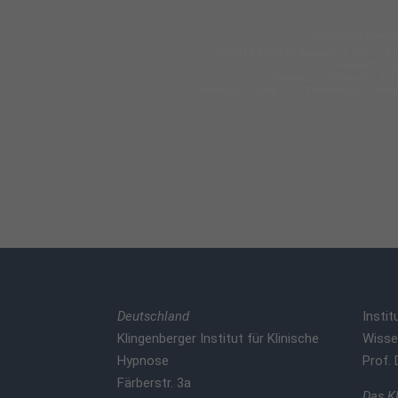
Bongartz W, Flammer
Ulrich M, Kiefer M, Bongartz W, Grön G & 
Bongartz W. &
Bongartz, W. & Bongartz, B. (
Karrasch, S., Jung, J. A., Varadarajan, S., Kol
Deutschland
Instit
Klingenberger Institut für Klinische
Wisse
Hypnose
Prof. 
Färberstr. 3a
Das KI