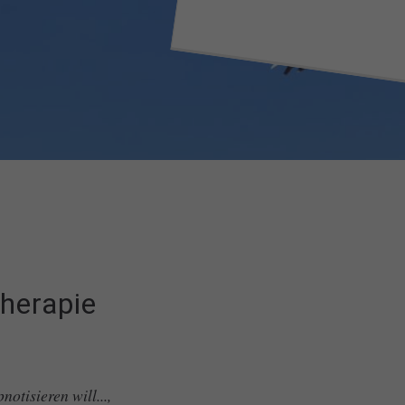
herapie
tisieren will...,