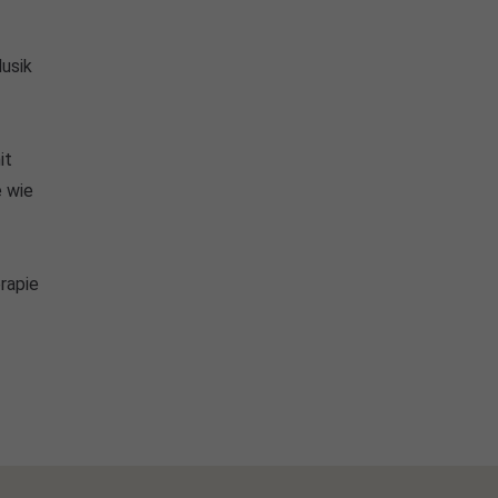
Musik
it
e wie
rapie