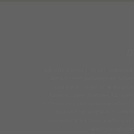
D
Schaut man zurück in die anthropologische
über alle Zeiten, Kontinente und Kulture
Sprachmuster finden sich in den groß
Sammlerkulturen (Aborigines, San) oder b
Ergebnissen der modernen Hypnoseforschung
berücksichtigt und praktisch vermitt
wissenschaftlichen Basis (grundlegende T
hypnotherapeutischen