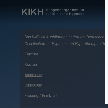
Login
Su
Benutzername
Lore
Das KIKH ist Ausbildungsinstitut der Deutschen
Gesellschaft für Hypnose und Hypnotherapie (DGH
2
Passwort
Termine
Kosten
Anmelden
Anmeldung
We o
Curriculum
cust
Register
|
Lost your password?
Mon 
Freiburg
/
Frankfurt
+1)