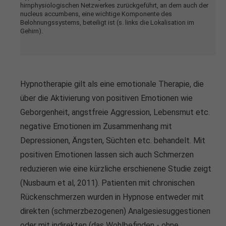
hirnphysiologischen Netzwerkes zurückgeführt, an dem auch der
info@yourdomain.com
nucleus accumbens, eine wichtige Komponente des
Belohnungssystems, beteiligt ist (s. links die Lokalisation im
Gehirn).
About us
Lorem ipsum dolor sit amet, consectetuer
adipiscing elit.
Hypnotherapie gilt als eine emotionale Therapie, die
Aenean commodo ligula eget dolor. Aenean massa.
über die Aktivierung von positiven Emotionen wie
Cum sociis natoque penatibus et magnis dis parturient
Geborgenheit, angstfreie Aggression, Lebensmut etc.
montes, nascetur ridiculus mus. Donec quam felis,
negative Emotionen im Zusammenhang mit
ultricies nec.
Depressionen, Ängsten, Süchten etc. behandelt. Mit
positiven Emotionen lassen sich auch Schmerzen
reduzieren wie eine kürzliche erschienene Studie zeigt
(Nusbaum et al, 2011). Patienten mit chronischen
Rückenschmerzen wurden in Hypnose entweder mit
direkten (schmerzbezogenen) Analgesiesuggestionen
oder mit indirekten (das Wohlbefinden - ohne