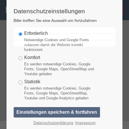
Datenschutzeinstellungen
Login
Bitte treffen Sie eine Auswahl um fortzufahren
Benutzername
Erforderlich
Notwendige Cookies und Google Fonts
zulassen damit die Website korrekt
funktioniert
Passwort
Komfort
Es werden notwendige Cookies, Google
Fonts, Google Maps, OpenStreetMap und
Youtube geladen
Anmelden
Statistik
Es werden notwendige Cookies, Google
Fonts, Google Maps, OpenStreetMap,
Youtube und Google Analytics geladen
Register
|
Lost your password?
Support
Datenschutzerklärung
Impressum
Lorem ipsum dolor sit amet: