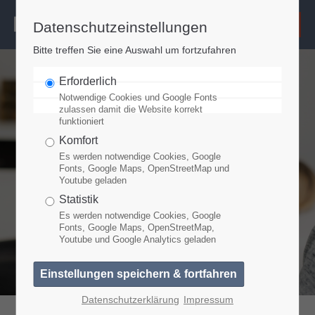
Datenschutzeinstellungen
Login
Bitte treffen Sie eine Auswahl um fortzufahren
Benutzername
Erforderlich
Notwendige Cookies und Google Fonts
zulassen damit die Website korrekt
funktioniert
Passwort
Komfort
Es werden notwendige Cookies, Google
Fonts, Google Maps, OpenStreetMap und
Youtube geladen
Anmelden
Statistik
Es werden notwendige Cookies, Google
Fonts, Google Maps, OpenStreetMap,
Youtube und Google Analytics geladen
Register
|
Lost your password?
Support
Datenschutzerklärung
Impressum
Lorem ipsum dolor sit amet: