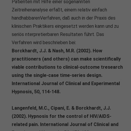
Patienten mit Hilfe einer sogenannten
info@yourdomain.com
Zeitreihenanalyse erfaßt, einem relativ einfach
handhabbarenVerfahren, daß auch in der Praxis des
About us
klinischen Praktikers eingesetzt werden kann und zu
Lorem ipsum dolor sit amet, consectetuer
seriös nterpretierbaren Resultaten führt. Das
adipiscing elit.
Verfahren wird beschrieben bei:
Borckhardt, J.J. & Nash, M.R. (2002). How
Aenean commodo ligula eget dolor. Aenean massa.
practitioners (and others) can make scientifically
Cum sociis natoque penatibus et magnis dis parturient
montes, nascetur ridiculus mus. Donec quam felis,
viable contributions to clinical-outcome tresearch
ultricies nec.
using the single-case time-series design.
International Journal of Clinical and Experimental
Hypnosis, 50, 114-148.
Langenfeld, M.C., Cipani, E. & Borckhardt, J.J.
(2002). Hypnosis for the control of HIV/AIDS-
related pain. International Journal of Clinical and