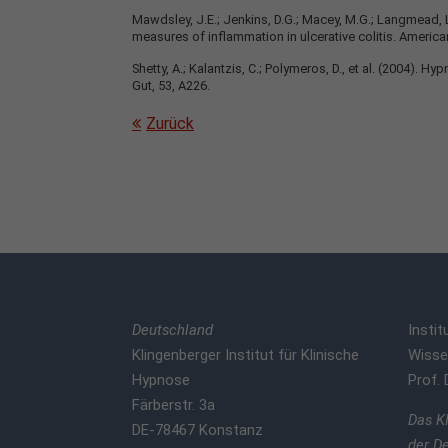
Mawdsley, J.E.; Jenkins, D.G.; Macey, M.G.; Langmead, 
measures of inflammation in ulcerative colitis. America
Shetty, A.; Kalantzis, C.; Polymeros, D., et al. (2004)
Gut, 53, A226.
Zurück
Deutschland
Instit
Klingenberger Institut für Klinische
Wisse
Hypnose
Prof. 
Färberstr. 3a
Das KI
DE-78467 Konstanz
der D