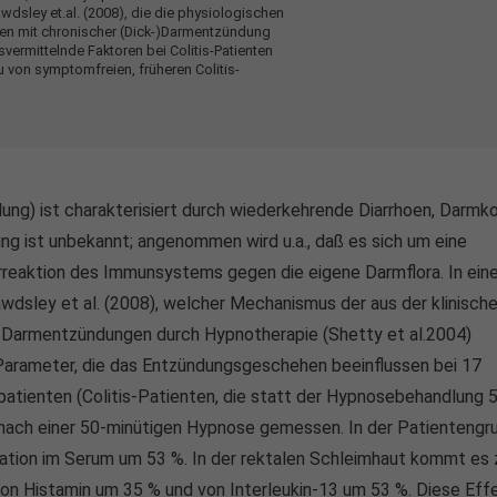
awdsley et.al. (2008), die die physiologischen
ten mit chronischer (Dick-)Darmentzündung
vermittelnde Faktoren bei Colitis-Patienten
 von symptomfreien, früheren Colitis-
ung) ist charakterisiert durch wiederkehrende Diarrhoen, Darmko
ng ist unbekannt; angenommen wird u.a., daß es sich um eine
reaktion des Immunsystems gegen die eigene Darmflora. In eine
wdsley et al. (2008), welcher Mechanismus der aus der klinisch
 Darmentzündungen durch Hypnotherapie (Shetty et al.2004)
 Parameter, die das Entzündungsgeschehen beeinflussen bei 17
lpatienten (Colitis-Patienten, die statt der Hypnosebehandlung 
nach einer 50-minütigen Hypnose gemessen. In der Patientengr
ration im Serum um 53 %. In der rektalen Schleimhaut kommt es 
von Histamin um 35 % und von Interleukin-13 um 53 %. Diese Eff