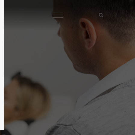
About us
Lorem ipsum dolor sit amet,
consectetuer adipiscing elit.
Aenean commodo ligula eget dolor.
Aenean massa. Cum sociis
natoque penatibus et magnis dis
parturient montes, nascetur
ridiculus mus. Donec quam felis,
ultricies nec.