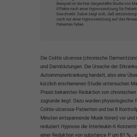
Beispiel ist die hier dargestellte Studie von M
Effekte nach einer Hypnosesitzung für Patien
beschreibt. Dabei zeigt sich, daß entzündungs
nach nur einer Hypnosesitzung auf das Niveau
Patienten fallen.
Die Colitis ulcerosa (chronische Darmentzünd
und Darmblutungen. Die Ursache der Erkranku
Autoimmunerkrankung handelt, also eine Über
kürzlich erschienenen Studie untersuchen Ma
Praxis bekannten Reduktion von chronischen
zugrunde liegt. Dazu wurden physiologische
Colitis-ulcerosa-Patienten und bei 8 Kontrol
Minuten entspannende Musik hören) vor und 
reduziert Hypnose die Interleukin-6 Konzent
einer Reduktion von substance P um 81 %, , 