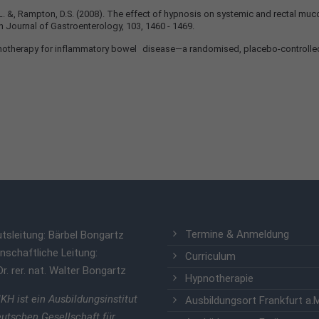
L. &, Rampton, D.S. (2008). The effect of hypnosis on systemic and rectal muc
n Journal of Gastroenterology, 103, 1460 - 1469.
. Hypnotherapy for inflammatory bowel disease—a randomised, placebo-controlled 
Termine & Anmeldung
utsleitung: Bärbel Bongartz
nschaftliche Leitung:
Curriculum
Dr. rer. nat. Walter Bongartz
Hypnotherapie
KH ist ein Ausbildungsinstitut
Ausbildungsort Frankfurt a.
eutschen Gesellschaft für