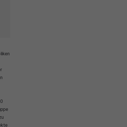
liken
r
en
50
uppe
zu
ekte