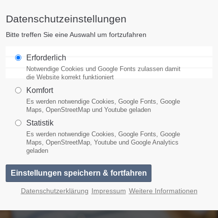
Datenschutzeinstellungen
pport
Get in touch
Bitte treffen Sie eine Auswahl um fortzufahren
m ipsum dolor sit amet:
Cybersteel Inc.
Erforderlich
376-293 City Road, Suite 600
Notwendige Cookies und Google Fonts zulassen damit
San Francisco, CA 94102
die Website korrekt funktioniert
Komfort
4h
Es werden notwendige Cookies, Google Fonts, Google
Have any questions?
/ 365days
Maps, OpenStreetMap und Youtube geladen
+44 1234 567 890
Statistik
Es werden notwendige Cookies, Google Fonts, Google
Drop us a line
Maps, OpenStreetMap, Youtube und Google Analytics
info@yourdomain.com
geladen
ffer support for our
omers
- Fri 8:00am - 5:00pm
(GMT
Datenschutzerklärung
Impressum
Weitere Informationen