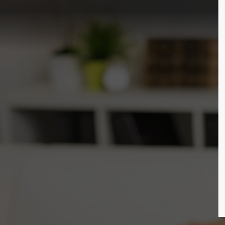
Login
Su
Benutzername
Lore
2
Passwort
Anmelden
We o
cust
Register
|
Lost your password?
Mon 
+1)