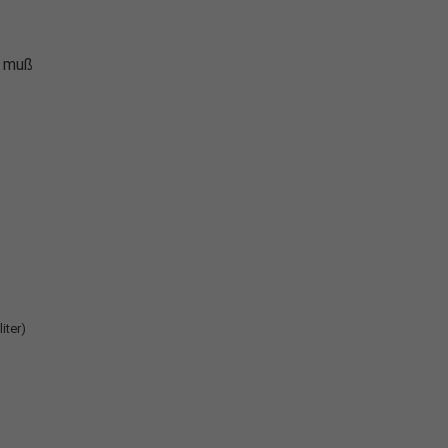
h muß
liter)